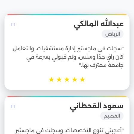
"
عبدالله المالكي
الرياض
"سجلت في ماجستير إدارة مستشفيات، والتعامل
كان راقٍ جدًا وسلس، وتم قبولي بسرعة في
جامعة معترف بها."
★
★
★
★
★
"
سعود القحطاني
القصيم
"أعجبني تنوع التخصصات، وسجلت في ماجستير