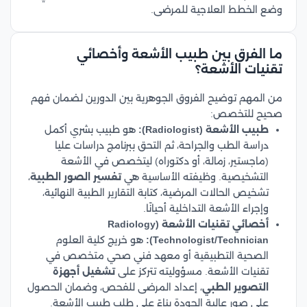
وضع الخطط العلاجية للمرضى.
ما الفرق بين طبيب الأشعة وأخصائي
تقنيات الأشعة؟
من المهم توضيح الفروق الجوهرية بين الدورين لضمان فهم
صحيح للتخصص:
طبيب الأشعة (Radiologist):
هو طبيب بشري أكمل
دراسة الطب والجراحة، ثم التحق ببرنامج دراسات عليا
(ماجستير، زمالة، أو دكتوراه) ليتخصص في الأشعة
التشخيصية. وظيفته الأساسية هي
تفسير الصور الطبية
،
تشخيص الحالات المرضية، كتابة التقارير الطبية النهائية،
وإجراء الأشعة التداخلية أحيانًا.
أخصائي تقنيات الأشعة (Radiology
Technologist/Technician):
هو خريج كلية العلوم
الصحية التطبيقية أو معهد فني صحي متخصص في
تقنيات الأشعة. مسؤوليته تتركز على
تشغيل أجهزة
التصوير الطبي
، إعداد المرضى للفحص، وضمان الحصول
على صور عالية الجودة بناءً على طلب طبيب الأشعة.