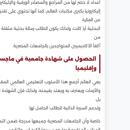
أعداد لا حصر لها من المراجع والمصادر الورقية والإليكت
إليكترونيا بكبرى مكتبات العالم، كما أنها تحتوي على 
عن الفكرة
البحثية أيا كانت، ولذلك يكون الطالب رسالة بحثية مثقلة 
من
أكفأ الأكاديميين المتواجدين بالجامعات المصرية.
الحصول على شهادة جامعية في ماجستير 
وإقليميا
يعي العالم أجمع هذا الأسلوب التعليمي العالمي المقدم
والأزمات ويعترف به ويعتد بقيمته، ولذلك فإن الشهادة ا
بل
وتدعم السيرة الذاتية للطالب الحامل لها.
خاصة وأن الجامعات المصرية جميعها مدرجة ضمن التصن
المراتب المتقدمة بها، ومن بينها الكيو إس والتايمز.