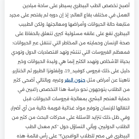
أصبح تخصص الطب البيطري يسيطر على ساحة ميادين
العمل في مختلف بقاع العالم؛ إذ إن دوره لم يقتصر على مجرد
متابعة حالة الحيوانات وأمراضها ومعالجتها، ولكن الطبيب
البيطري تقع على عاتقه مسئولية كبرى تتعلق بالحفاظ على
صحة الإنسان وحمايته من المخاطر التي تنتقل عبر الحيوانات؛
فمعظم الفيروسات التي تنتشر وتهد اقتصاديات الدول وتودي
بحياة الأشخاص وتهدد الكثير إنما هي وليدة الحيوانات وخير
دليل على ذلك فيروس كوفيد_19، وإنفلونزا الطيور ثم الخنازير،
ناهينا عن أمراض مثل
جنون البقر
وغيره، وبالتالي أضحى كثير
من الطلاب يتوجهون نحو دراسة هذا التخصص راغبين في
حماية العنصر البشري بمعالجة فيروسات الحيوانات قبل
انتقالها للإنسان وتوفير مواد غذائية قويمة خالية من أي أضرار،
وفي ظل ذلك تتزايد الأسئلة على محركات البحث من كثير من
الطلاب الدوليين، ويأتي التساؤل حول “كم معدل الطب
البيطري في مصر للطلاب الوافدين؟” على رأس قائمة هذه