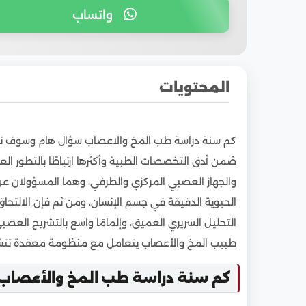
واتساب
المحتويات
1
كم سنة دراسة طب المخ والأعصاب في الجامعا
كم سنة دراسة طب المخ والاعصاب سؤال هام وسوف ن
2
شروط دراسة طب المخ والأعصاب في الجامعات ا
ضمن أدق التخصصات الطبية وأكثرها ارتباطًا بالتطور العل
3
الأوراق المطلوبة للتقديم في دراسة طب المخ و
والجهاز العصبي المركزي والطرفي، وهما المسؤولان عن 
4
افضل الجامعات لدراسة تخصص جراحة المخ وا
الحيوية الدقيقة في جسم الإنسان، ومن ثم فإن الالتحاق
4.1
جامعة القاهرة
التحليل السريري العميق، وإلمامًا واسع بالتشريح العص
4.2
جامعة عين شمس
طبيب المخ والأعصاب يتعامل مع منظومة معقدة تتشابك
4.3
جامعة الإسكندرية
كم سنة دراسة طب المخ والأعصاب 
4.4
جامعة المنصورة