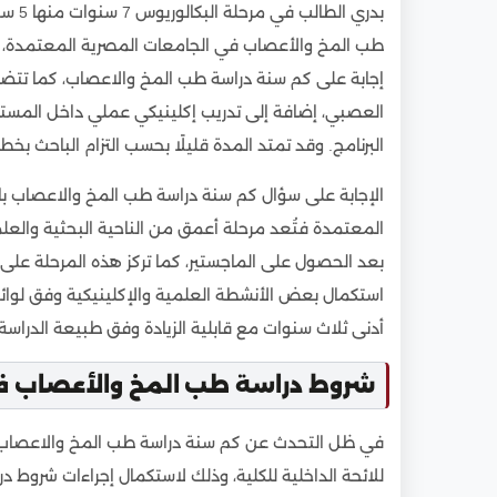
5
دراسة ماجستير طب المخ والأعصاب
بدري 
6
دراسة دكتوراه طب المخ والأعصاب
طب المخ والأعصاب في الجامعات المصرية المعتمدة، فإ
إجابة على كم سنة دراسة طب المخ والاعصاب، كما تتض
7
مستقبل تخصص المخ والأعصاب في سوق الع
العصبي، إضافة إلى تدريب إكلينيكي عملي داخل المستش
8
تكاليف دراسة طب المخ والأعصاب في الجامعات 
البرنامج. وقد تمتد المدة قليلًا بحسب التزام الباحث بخ
9
مواعيد التقديم علي دراسة طب المخ والأعصاب
10
خطوات التسجيل في دراسة طب المخ والأعصا
الإجابة على سؤال كم سنة دراسة طب المخ والاعصاب ب
المعتمدة فتُعد مرحلة أعمق من الناحية البحثية والعل
بعد الحصول على الماجستير، كما تركز هذه المرحلة عل
استكمال بعض الأنشطة العلمية والإكلينيكية وفق لوائح ا
أدنى ثلاث سنوات مع قابلية الزيادة وفق طبيعة الدراسة
شروط دراسة طب المخ والأعصاب في
في ظل التحدث عن كم سنة دراسة طب المخ والاعصاب تت
للائحة الداخلية للكلية، وذلك لاستكمال إجراءات شروط