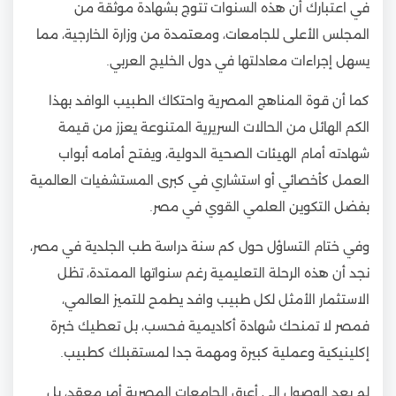
في اعتبارك أن هذه السنوات تتوج بشهادة موثقة من
المجلس الأعلى للجامعات، ومعتمدة من وزارة الخارجية، مما
يسهل إجراءات معادلتها في دول الخليج العربي.
كما أن قوة المناهج المصرية واحتكاك الطبيب الوافد بهذا
الكم الهائل من الحالات السريرية المتنوعة يعزز من قيمة
شهادته أمام الهيئات الصحية الدولية، ويفتح أمامه أبواب
العمل كأخصائي أو استشاري في كبرى المستشفيات العالمية
بفضل التكوين العلمي القوي في مصر.
وفي ختام التساؤل حول كم سنة دراسة طب الجلدية في مصر،
نجد أن هذه الرحلة التعليمية رغم سنواتها الممتدة، تظل
الاستثمار الأمثل لكل طبيب وافد يطمح للتميز العالمي،
فمصر لا تمنحك شهادة أكاديمية فحسب، بل تعطيك خبرة
إكلينيكية وعملية كبيرة ومهمة جدا لمستقبلك كطبيب.
لم يعد الوصول إلى أعرق الجامعات المصرية أمر معقد، بل