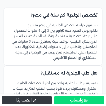
تخصص الجلدية كم سنة في مصر؟
تستغرق دراسة تخصص الجلدية في مصر بعد إنهاء
بكالوريوس الطب، مدة تتراوح بين 3 إلى 6 سنوات للحصول
على درجة تخصصية معتمدة، وتختلف المدة حسب المسار
الذي يختاره الطبيب الوافد، حيث يستغرق عادة 3 سنوات في
الماجستير، وتتطلب 3 إلى 5 سنوات إضافية للدكتوراة، بعد
الحصول على الماجستير لمن يرغب في الوصول إلى درجة
الاستشاري أو المسار الأكاديمي.
هل طب الجلدية له مستقبل؟
نعم، يعتبر طب الجلدية واحد من أكثر التخصصات الطبية
استقرار، ومستقبله يزداد قوة بسبب الطلب المتزايد، حيث لا
يتوقف الأمر على علاج الأمراض الجلدية التقليدية، بل امتد
ليشمل قطاع التجميل والليزر، كما يمنح الطبيب فرصة ممتازة
واتساب
اتصل بنا
للعمل في المستشفيات الحكومية، أو فتح عيادة خاصة