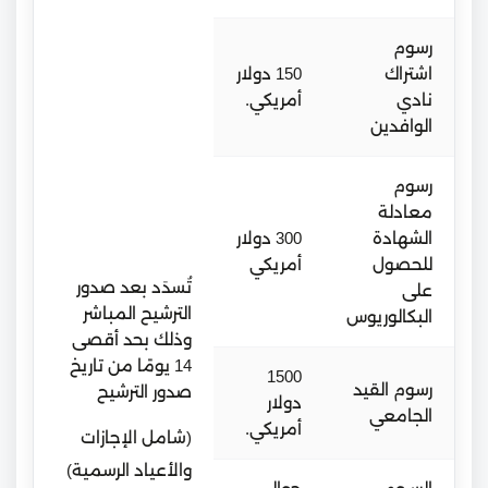
رسوم
اشتراك
150 دولار
نادي
أمريكي.
الوافدين
رسوم
معادلة
الشهادة
300 دولار
للحصول
أمريكي
تُسدَد بعد صدور
على
الترشيح المباشر
البكالوريوس
وذلك بحد أقصى
14 يومًا من تاريخ
1500
رسوم القيد
صدور الترشيح
دولار
الجامعي
أمريكي.
(شامل الإجازات
والأعياد الرسمية)