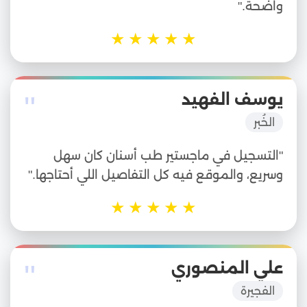
واضحة."
★
★
★
★
★
"
يوسف الفهيد
الخُبر
"التسجيل في ماجستير طب أسنان كان سهل
وسريع، والموقع فيه كل التفاصيل اللي أحتاجها."
★
★
★
★
★
"
علي المنصوري
الفجيرة