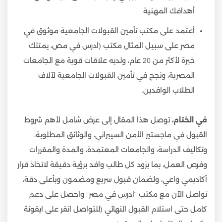
أهدافك المهنية.
أعتمد على مكتب تأمين القبولات الجامعية موثوق في
مصر على سبيل المثال مكتب (ادرس في مص، يمتلك
خبرة لأكثر من 20 عام، ولديه علاقات قوية مع الجامعات
المصرية، ونجح في تأمين القبولات الجامعية لآلاف
الطلاب الوافدين.
في الختام،
توصل هذا المقال إلى عرض شامل لأهم شروط
القبول في ماجستير الأمن السيبراني، والوثائق المطلوبة،
وتكاليف الدراسة، والجامعات المعتمدة، والمدة والمقررات
وفرص العمل، بما يزود كل طالب وافد برؤية دقيقة لاتخاذ قرار
أكاديمي واعي، ولضمان قبول سريع ومضمون وبأعلى دقة،
تواصل الآن مع مكتب “ادرس في مصر” واحصل على دعم
كامل حتى استلام القبول النهائي (للتواصل انقر على ايقونة