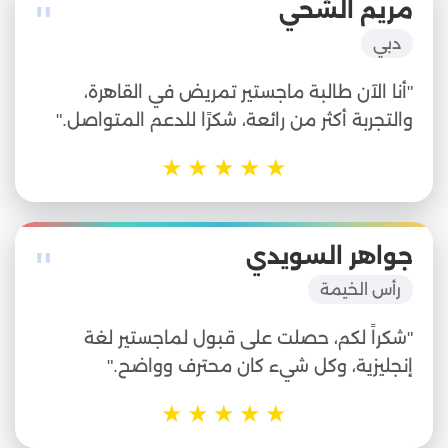
"
مريم الشحي
دبي
"أنا الآن طالبة ماجستير تمريض في القاهرة،
والتجربة أكثر من رائعة، شكرًا للدعم المتواصل."
★
★
★
★
★
"
جواهر السويدي
رأس الخيمة
"شكراً لكم، حصلت على قبول لماجستير لغة
إنجليزية، وكل شيء كان محترف وواضح."
★
★
★
★
★