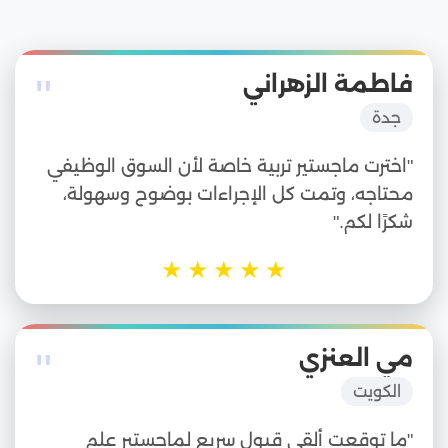
"
فاطمة الزهراني
جدة
"اخترت ماجستير تربية خاصة لأن السوق الوظيفي
محتاجه، وتمت كل الإجراءات بوضوح وسهولة،
شكرًا لكم."
★
★
★
★
★
"
مي العنزي
الكويت
"ما توقعت ألقى قبول سريع لماجستير علم