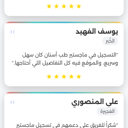
★
★
★
★
★
"
يوسف الفهيد
الخُبر
"التسجيل في ماجستير طب أسنان كان سهل
وسريع، والموقع فيه كل التفاصيل اللي أحتاجها."
★
★
★
★
★
"
علي المنصوري
الفجيرة
"شكراً للفريق على دعمهم في تسجيل ماجستير