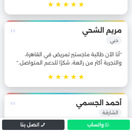
★
★
★
★
★
"
مريم الشحي
دبي
"أنا الآن طالبة ماجستير تمريض في القاهرة،
والتجربة أكثر من رائعة، شكرًا للدعم المتواصل."
★
★
★
★
★
"
أحمد الجسمي
الشارقة
واتساب
اتصل بنا
"أرسلت استفساري وتم الرد في نفس اليوم،