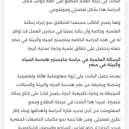
الباحث إلى درجة العالم المطلع على كافة جوانب مجال
الدراسة هذا بشكل تفصيلي وموضوعي.
وهنا يصبح الطالب مستعدا للانطلاق نحو إجراء رسالته
العلمية، وخاصة وأن جانبا عمليا في ميادين العمل قد توافر
له في هذه الدراسة الخاصة بماجستير المياه والبيئة في مصر
جعله يتحصل على حقائق علمية وخبرة عملية كبيرة.
الرسالة العلمية في دراسة ماجستير هندسة المياه
والبيئة في مصر
بعدما حصل الباحث على ثروة معلوماتية هائلة وتفصيلية
وشاملة ودقيقة عن علم هندسة المياه والبيئة والمجالات
المرتبطة به وخبرة تطبيقية كبيرة، يصبح قادرا على إنتاج رسالة
متميزة. فيبدأ هذا الباحث في مرحلة الاطلاع وجمع
المعلومات من أجل تحديد فكرة الدراسة وأهدافها وبناء إطار
نظري تفصيلي، ومن هنا يتجه نحو مكتبات الجامعات المصرية
فيجد أعدادا لا حصر لها من المراجع والمصادر الإليكترونية