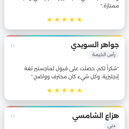
ممتازة."
★
★
★
★
★
"
جواهر السويدي
رأس الخيمة
"شكراً لكم، حصلت على قبول لماجستير لغة
إنجليزية، وكل شيء كان محترف وواضح."
★
★
★
★
★
"
هزاع الشامسي
دبي