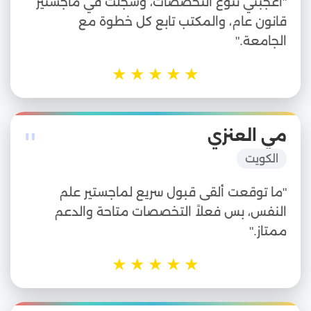
"أعجبني تنوع التخصصات، وسجلت في ماجستير
قانون عام، والمكتب تابع كل خطوة مع
الجامعة."
★
★
★
★
★
"
مي العنزي
الكويت
"ما توقعت ألقى قبول سريع لماجستير علم
النفس، بس فعلاً التخصصات متاحة والدعم
ممتاز."
★
★
★
★
★