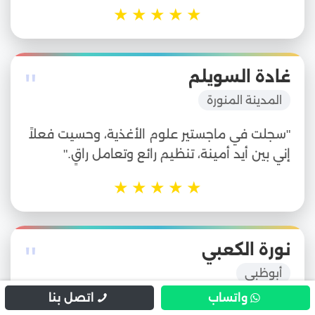
★
★
★
★
★
"
غادة السويلم
المدينة المنورة
"سجلت في ماجستير علوم الأغذية، وحسيت فعلاً
إني بين أيد أمينة، تنظيم رائع وتعامل راقٍ."
★
★
★
★
★
"
نورة الكعبي
أبوظبي
واتساب
اتصل بنا
"ماجستير التسويق الرقمي في جامعة مصرية