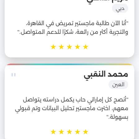
"
دبي
"أنا الآن طالبة ماجستير تمريض في القاهرة،
والتجربة أكثر من رائعة، شكرًا للدعم المتواصل."
★
★
★
★
★
"
محمد النقبي
العين
"أنصح كل إماراتي حاب يكمل دراسته يتواصل
معهم، اخترت ماجستير تحليل البيانات وتم قبولي
بسهولة."
★
★
★
★
★