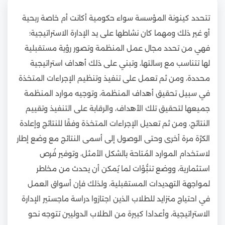
تتحدد كينونة المؤسسة سواء حكومية أكانت أم خاصة ربحية
أو غير ذلك ومهما كان نشاطها على يد الإدارة الاستراتيجية؛
فهي من تحدد مجال عمل المنظمة وتصور رؤية مستقبلية
لها تتناسب مع رسالتها، وتبني على ذلك أهداف استراتيجية
محددة، ومن ثم تعمل على تنفيذ وتنظيم الإجراءات المتخذة
في سبيل تحقيق أهداف المنظمة، وتوجيه موارد المنظمة
جميعها لتحقيق تلك الأهداف، والرقابة على التنفيذ وتقييم
النتائج، ومن ثم تعديل الإجراءات المتخذة وفقًا للنتائج وإعادة
الكرّة مرة أخرى وحتى الوصول إلى أسمى النتائج مع وضع إطار
لاستخدام الموارد المُتاحة بالشكل الأمثل، وتوفير فُرص
استثمارية، ووضع تنبُّؤات لما يُمكن أن يحدث من مخاطر
لمواجهة التهديدات المستقبلية، ولذلك فإن أسواق العمل
في احتياج متزايد للطلاب الذين اجتازوا دراسة ماجستير الإدارة
الاستراتيجية، وأعدادا كبيرة من الطلاب الدوليين تتوجه نحو