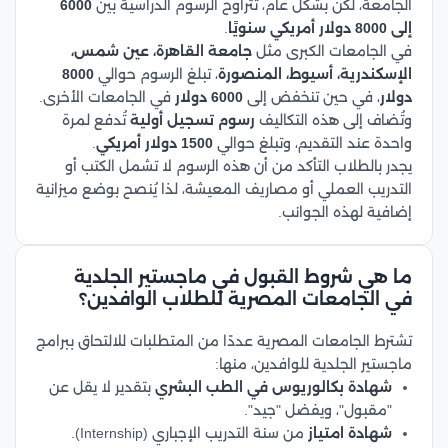
الجامعة، لكن بشكل عام، تتراوح الرسوم الدراسية بين
6000
إلى 8000 دولار أمريكي سنويًا
.
في الجامعات الكبرى مثل
جامعة القاهرة، عين شمس،
الإسكندرية، أسيوط، المنصورة
، تبلغ الرسوم حوالي
8000
دولار
، في حين تنخفض إلى
6000 دولار
في الجامعات الأخرى.
وتُضاف إلى هذه التكاليف
رسوم تسجيل أولية
تُدفع لمرة
واحدة عند التقديم، وتبلغ حوالي
1500 دولار أمريكي
.
يجدر بالطلاب التأكد من أن هذه الرسوم لا تشمل الكتب أو
التدريب العملي أو مصاريف المعيشة، لذا يُنصح بوضع ميزانية
إضافية لهذه الجوانب.
ما هي شروط القبول في ماجستير الجلدية
في الجامعات المصرية للطلاب الوافدين؟
تشترط الجامعات المصرية عددًا من المتطلبات للالتحاق ببرامج
ماجستير الجلدية للوافدين، منها:
شهادة بكالوريوس في الطب البشري
بتقدير لا يقل عن
"مقبول"، ويفضل "جيد".
شهادة امتياز
من سنة التدريب الإجباري (Internship).