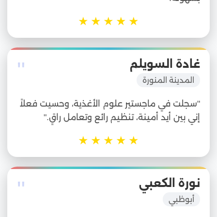
★
★
★
★
★
"
غادة السويلم
المدينة المنورة
"سجلت في ماجستير علوم الأغذية، وحسيت فعلاً
إني بين أيد أمينة، تنظيم رائع وتعامل راقٍ."
★
★
★
★
★
"
نورة الكعبي
أبوظبي