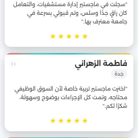
"سجلت في ماجستير إدارة مستشفيات، والتعامل
كان راقٍ جدًا وسلس، وتم قبولي بسرعة في
جامعة معترف بها."
★
★
★
★
★
"
فاطمة الزهراني
جدة
"اخترت ماجستير تربية خاصة لأن السوق الوظيفي
محتاجه، وتمت كل الإجراءات بوضوح وسهولة،
شكرًا لكم."
★
★
★
★
★