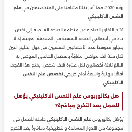
رؤية 2030، مما أفرز طلبًا متناميًا على المتخصصين في
علم
النفس الاكلينيكي
.
تشير التقارير الصادرة عن منظمة الصحة العالمية إلى نقص
حاد في أخصائيي الصحة النفسية في المنطقة العربية، إذ لا
يتجاوز متوسط عدد الأخصائيين النفسيين في دول الخليج اثنين
لكل مئة ألف مواطن، مقارنةً بالمعدل العالمي الموصى به
البالغ ثلاثة أخصائيين لكل عشرة آلاف شخص. يفتح هذا الفجف
آفاقًا مهنيةً واسعةً أمام خريجي
تخصص علم النفس
الاكلينيكي
.
هل بكالوريوس علم النفس الاكلينيكي يؤهل
للعمل بعد التخرج مباشرة؟
يُؤهّل بكالوريوس
علم النفس الاكلينيكي
حاملَه للعمل في
مجموعة من الأدوار المساندة والتطبيقية مباشرةً بعد التخرج،