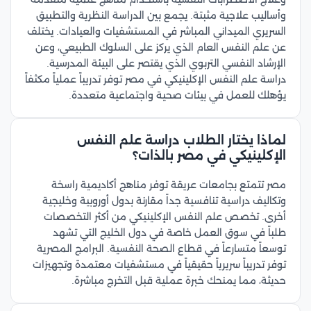
وأساليب علاجية مثبتة. يجمع بين الدراسة النظرية والتطبيق
السريري الميداني المباشر في المستشفيات والعيادات. يختلف
عن علم النفس العام الذي يركز على السلوك الطبيعي، وعن
الإرشاد النفسي التربوي الذي يقتصر على البيئة المدرسية.
دراسة علم النفس الإكلينيكي في مصر توفر تدريباً عملياً مكثفاً
يؤهلك للعمل في بيئات صحية واجتماعية متعددة.
لماذا يختار الطلاب دراسة علم النفس
الإكلينيكي في مصر بالذات؟
مصر تتمتع بجامعات عريقة توفر مناهج أكاديمية راسخة
وتكاليف دراسية تنافسية جداً مقارنة بدول أوروبية وخليجية
أخرى. تخصص علم النفس الإكلينيكي من أكثر التخصصات
طلباً في سوق العمل خاصة في دول الخليج التي تشهد
توسعاً متسارعاً في قطاع الصحة النفسية. البرامج المصرية
توفر تدريباً سريرياً حقيقياً في مستشفيات معتمدة وتجهيزات
حديثة، مما يمنحك خبرة عملية قبل التخرج مباشرة.