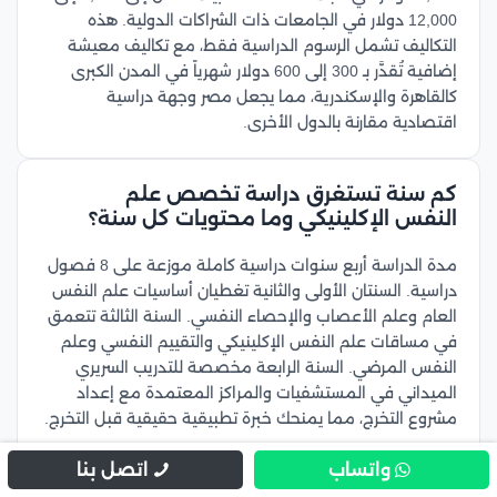
12,000 دولار في الجامعات ذات الشراكات الدولية. هذه
التكاليف تشمل الرسوم الدراسية فقط، مع تكاليف معيشة
إضافية تُقدَّر بـ 300 إلى 600 دولار شهرياً في المدن الكبرى
كالقاهرة والإسكندرية، مما يجعل مصر وجهة دراسية
اقتصادية مقارنة بالدول الأخرى.
كم سنة تستغرق دراسة تخصص علم
النفس الإكلينيكي وما محتويات كل سنة؟
مدة الدراسة أربع سنوات دراسية كاملة موزعة على 8 فصول
دراسية. السنتان الأولى والثانية تغطيان أساسيات علم النفس
العام وعلم الأعصاب والإحصاء النفسي. السنة الثالثة تتعمق
في مساقات علم النفس الإكلينيكي والتقييم النفسي وعلم
النفس المرضي. السنة الرابعة مخصصة للتدريب السريري
الميداني في المستشفيات والمراكز المعتمدة مع إعداد
مشروع التخرج، مما يمنحك خبرة تطبيقية حقيقية قبل التخرج.
واتساب
اتصل بنا
هل يمكن العمل بعد التخرج من