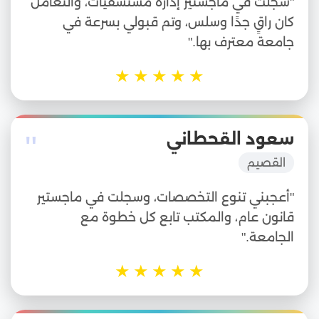
"سجلت في ماجستير إدارة مستشفيات، والتعامل
كان راقٍ جدًا وسلس، وتم قبولي بسرعة في
جامعة معترف بها."
★
★
★
★
★
"
سعود القحطاني
القصيم
"أعجبني تنوع التخصصات، وسجلت في ماجستير
قانون عام، والمكتب تابع كل خطوة مع
الجامعة."
★
★
★
★
★