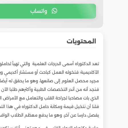
واتساب
المحتويات
1
فما هي مميزات دراسة دكتوراه الإرواء القلبي ف
تعد الدكتوراه أسمى الدرجات العلمية والتي تهيأ لحامل
1.1
البحث العلمي وإعداد الرسالة في هذا البرنامج ا
الأكاديمية؛ فتخوله العمل كباحث أو مستشار أكديمي
1.2
الشهادة العلمية الموثقة والمعترف بها دوليا
مجرد محصل العلوم إلى صانعها، وهو ما يحقق له أيضا له 
2
فما هي تكاليف دراسة دكتوراه الإرواء القلبي في
فنجد أنه من أندر التخصصات الطبية وأكثرهم طلبا الآن 
3
المستهدفون من دراسة هذا البرنامج
الذي بات مصاحبا لجراحة القلب والتعامل مع الأمراض 
4
شروط دراسة الدكتوراه في مصر للطلاب الوافدين
فلنا أن نتخيل قيمة ومكانة حامل الدكتوراه في هذا ا
يفصل دارسا عن آخر، وهو ما يدفع معظم الطلاب الوافدين