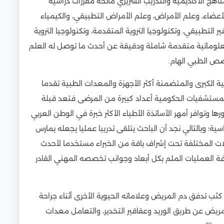
ناهج الأكاديمية والتدريب السريري مانحة مقررات دراسية
ضاء، وعلم الأمراض، وعلم الأمراض التطبيقي، والكيمياء
ر التطبيقي، وتكنولوجيا التروية المتقدمة، وتكنولوجيا التروية
 معلوماتية متقدمة شاملة ودقيقة عن أحدث ما توصل له العلم
صص الطبي الهام.
 الكبرى والمتضمنة أكثر الأجهزة والمعدات الطبية تقدما
 المستشفيات الحكومية أعداد كبيرة من المرضى فتعد قبلة
ا وتوافر أمهر الأساتذة الأطباء الأكثر خبرة في الوطن العربي
ية؛ وبالتالي نجد أن الباحث يتلقى تدريبا عمليا يجعله يمارس
ات المختلفة تحت إشراف باقة من الخبراء مستخدما لأحدث
ة العمليات الملم بكل أبعاد وجوانب تخصصه المهني القادر
ب تدفق دم المريض وعلاماته الحيوية الأخرى أثناء جراحة
يض عن طريق الوريد وعقاقير التخدير، والتعامل معدات