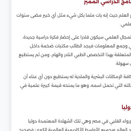
امج الدراسي المميز
ع العلم حيث إنه بات ملما بكل شيء مثل أي خبير مضى سنوات
علمي.
مجال العلمي سيكون قادرا على إحضار فكرة دراسية جديدة،
لمي وجمع المعلومات فيجد الطالب مكتبات ضخمة داخل
لمتعلقة بهذا التخصص الطبي النادر والهام، ومن ثم يستطيع
ل سهولة.
افة الإمكانات البشرية والمادية له يستطيع دون أي عناء أن
الته التي تحمل اسمه، وهو ما يمنحه قيمة كبيرة علمية في
ليا
الإرواء القلبي في مصر وهي تلك الشهادة المعتمدة دوليا
د العالم وبجميع الأواسط الأكاديمية العالمية الكبرى؛ فصحيح