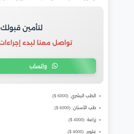
لتأمين قبولك
تواصل معنا لبدء إجراءات
واتساب
الطب البشري: (6000 $).
طب الأسنان: (6000 $).
زراعة: (4000 $).
علوم: (4000 $).