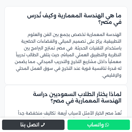
ما هي الهندسة المعمارية وكيف تُدرس
في مصر؟
الهندسة المعمارية تخصص يجمع بين الفن والعلوم
التطبيقية، يركز على تصميم المباني والفضاءات الحضرية
باستخدام التقنيات الحديثة. في مصر، تمتزج البرامج بين
النظرية والتطبيق العملي المباشر، حيث يتلقى الطالب تدريباً
معملياً داخل مشاريع التخرج والتدريب الميداني، مما يضمن
له قدرة تنافسية قوية عند التخرج في سوق العمل المحلي
والإقليمي.
لماذا يختار الطلاب السعوديين دراسة
الهندسة المعمارية في مصر؟
تُعدّ مصر الخيار الأمثل لأسباب أربعة: تكاليف منخفضة جداً
(5,000 دولار سنوياً مقابل أضعاف هذا في أوروبا)، جامعات
واتساب
اتصل بنا
مصنّفة دولياً بشهادات معترف بها بالسعودية والخليج، بيئة