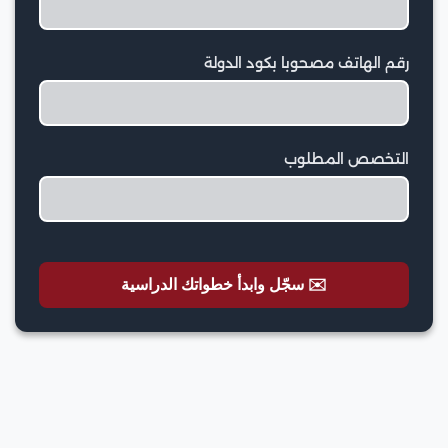
رقم الهاتف مصحوبا بكود الدولة
التخصص المطلوب
✉️ سجّل وابدأ خطواتك الدراسية