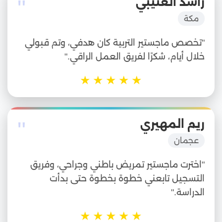
"
راشد العتيبي
مكة
"تخصص ماجستير التربية كان هدفي، وتم قبولي
خلال أيام، شكرًا لفريق العمل الراقي."
★
★
★
★
★
"
ريم المهيري
عجمان
"اخترت ماجستير تمريض باطني وجراحي، وفريق
التسجيل تابعني خطوة بخطوة حتى بدأت
الدراسة."
★
★
★
★
★