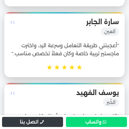
"
سارة الجابر
العين
"أعجبتني طريقة التعامل وسرعة الرد، واخترت
ماجستير تربية خاصة وكان فعلاً تخصص مناسب."
★
★
★
★
★
"
يوسف الفهيد
الخُبر
"التسجيل في ماجستير طب أسنان كان سهل
واتساب
اتصل بنا
وسريع، والموقع فيه كل التفاصيل اللي أحتاجها."