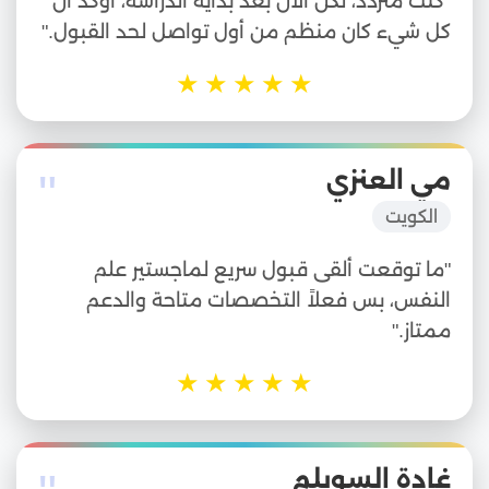
"كنت متردد، لكن الآن بعد بداية الدراسة، أؤكد أن
كل شيء كان منظم من أول تواصل لحد القبول."
★
★
★
★
★
"
مي العنزي
الكويت
"ما توقعت ألقى قبول سريع لماجستير علم
النفس، بس فعلاً التخصصات متاحة والدعم
ممتاز."
★
★
★
★
★
غادة السويلم