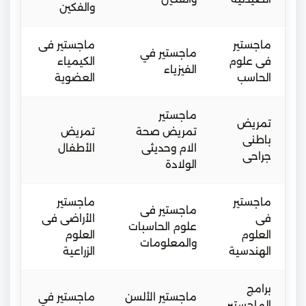
والفكين
ماجستير
ماجستير فى
ماجستير في
فى علوم
الكيمياء
الفيزياء
الحاسب
العضوية
ماجستير
تمريض
تمريض صحة
تمريض
باطنى
الام وحديثى
الأطفال
جراحى
الولادة
ماجستير
ماجستير
ماجستير فى
فى
الأراضى فى
علوم الحاسبات
العلوم
العلوم
والمعلومات
الهندسية
الزراعية
برامج
ماجستير الألسن
ماجستير في
الماجستير