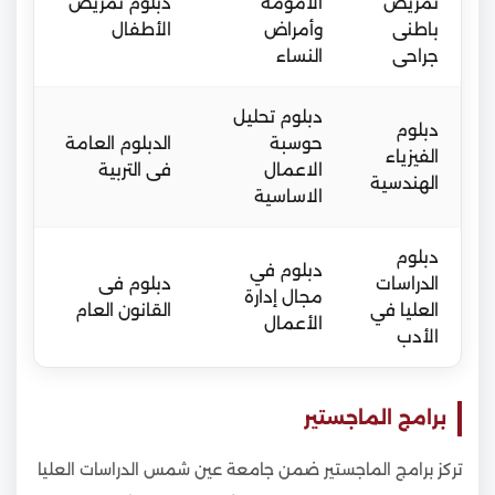
تمريض
الامومة
دبلوم تمريض
باطنى
وأمراض
الأطفال
جراحى
النساء
دبلوم تحليل
دبلوم
حوسبة
الدبلوم العامة
الفيزياء
الاعمال
فى التربية
الهندسية
الاساسية
دبلوم
دبلوم في
الدراسات
دبلوم فى
مجال إدارة
العليا في
القانون العام
الأعمال
الأدب
برامج الماجستير
تركز برامج الماجستير ضمن جامعة عين شمس الدراسات العليا