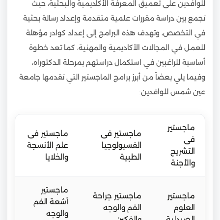
للوافدين على تعميق المعرفة الأكاديمية والبحثية، حيث
تجمع بين دراسة مقررات علمية متقدمة وإعداد رسالة بحثية
في التخصص، وتهدف هذه البرامج إلى إعداد كوادر مؤهلة
للعمل في المجالات الأكاديمية والمهنية، كما تعد خطوة
أساسية للراغبين في استكمال دراستهم بمرحلة الدكتوراه،
وفيما يلي بعضاً من أبرز برامج الماجستير التي تقدمها جامعة
عين شمس للوافدين:
ماجستير
ماجستير فى
ماجستير فى
فى
الفسيولوجيا
علم الأنسجة
التشريح
الطبية
والخلايا
والأجنة
ماجستير
ماجستير
ماجستير جراحة
أشعة الفم
العلوم
الفم والوجه
والوجه
الصيدلية
والفكين