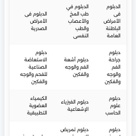
الدبلوم
الدبلوم في
فى
طب المخ
الدبلوم فى
الأمراض
والأعصاب
الأمراض
الباطنة
والطب
الصدرية
العامة
النفسى
دبلوم
دبلوم
جراحة
دبلوم أشعة
الاستعاضة
الفم
الفم والوجه
الصناعية
والوجه
والفكين
للفحم والوجه
والفكين
والفكين
دبلوم
الكيمياء
دبلوم الفيزياء
علوم
العضوية
الإشعاعية
الحاسب
التطبيقية
دبلوم
دبلوم تمريض