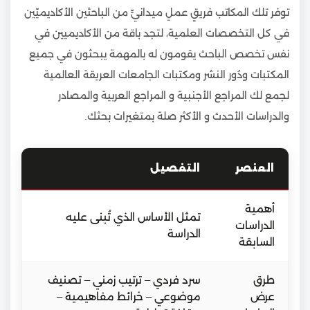
توفر تلك المكاتب فريقٍ عملٍ ميدانيٍّ من الباحثين الأكاديميّين
في كل التخصصات العلمية، لتجد باقة من الأكاديميين في
نفس تخصص الباحث يقومون له بالمهمة يبحثون في جميع
المكتبات ودُور النشر ومكتبات الجامعات العريقة العالمية
لجمع لك المراجع الأجنبية و المراجع العربية والمصادر
والدراسات الأحدث و الأكثر صلة بمتغيرات بحثك.
العنصر
التفصيل
أهمية
تمثل الأساس الذي تُبنى عليه
الدراسات
الدراسة
السابقة
طرق
سرد فردي – ترتيب زمني – تصنيف
عرض
موضوعي – خرائط مفاهيمية –