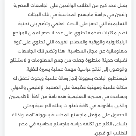
يقبل عدد كبير من الطلاب الوافدين على الجامعات المصرية
راغبين في دراسة ماجستير المحاسبة في تلك البيئات
التعليمية التي تحفز على البحث العلمي وتضم بنى تحتية
تضم مكتبات ضخمة تحتوي على عدد لا حصر له من المراجع
الإليكترونية والورقية والمصادر الفريدة التي تحتوي على ثروة
معلوماتية عن مجال المحاسبة. هذا وتضم تلك الجامعات
تقنيات حديثة متطورة جعلت من جمع المعلومات والاستنتاج
والوصول إلى نتائج دراسية مهمة عملية يسيرة للغاية.
فيستطيع الباحث بسهولة إنجاز رسالة علمية وبحوث تحقق له
مكانة علمية ومهنية عظيمة على الصعيد الإقليمي والدولي.
ويساعده في مسيرته التعليمية هذه باقة من أكفأ الأكاديميين
والذين يباشرونه في كافة خطوات رحلته الدراسية وحتى
الحصول على مؤهل ماجستير المحاسبة بسهولة تامة. ولذلك
يتساءل الكثير عن تكلفة دراسة ماجستير محاسبة في مصر
للطلاب الوافدين.