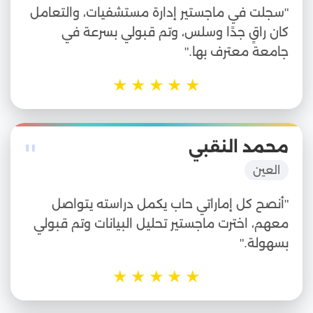
"سجلت في ماجستير إدارة مستشفيات، والتعامل
كان راقٍ جدًا وسلس، وتم قبولي بسرعة في
جامعة معترف بها."
★
★
★
★
★
"
محمد النقبي
العين
"أنصح كل إماراتي حاب يكمل دراسته يتواصل
معهم، اخترت ماجستير تحليل البيانات وتم قبولي
بسهولة."
★
★
★
★
★