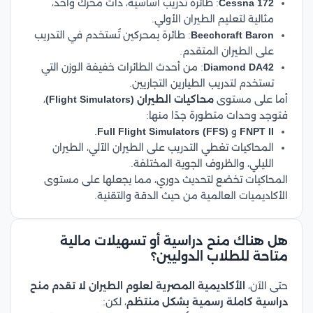
Cessna 172
: طائرة تدريب أساسية، ذات محرك واحد،
مثالية لتعليم الطيران الأولي.
Beechcraft Baron
: طائرة بمحركين تُستخدم في التدريب
على الطيران المتقدم.
Diamond DA42
: من أحدث الطائرات خفيفة الوزن التي
تستخدم لتدريب الطيارين التجاريين.
أما على مستوى
محاكيات الطيران (Flight Simulators)
،
فتوجد وحدات متطورة جدًا منها:
FNPT II
و
Full Flight Simulators (FFS)
.
المحاكيات تغطي التدريب على الطيران الآلي، الطيران
الليلي، والظروف الجوية المختلفة.
المحاكيات تخضع لتحديث دوري، مما يجعلها على مستوى
الأكاديميات العالمية من حيث الدقة والتقنية.
هل هناك منح دراسية أو تسهيلات مالية
متاحة للطلاب الدوليين؟
حتى الآن،
الأكاديمية المصرية لعلوم الطيران لا تقدم منح
دراسية كاملة رسمية بشكل منتظم
، لكن: