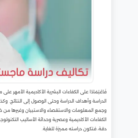
15.2
مرحلة الرسالة العلمية والمناقشة
16
العوامل التي تؤثر في عدد سنوات ماجستير طب
17
الفرق في المدة بين الماجستير الأكاديمي والمه
18
مقارنة مدة الماجستير بالدبلوم والدكتوراه في 
19
نظام الدراسة ومواعيد التقديم وأثرهما على مد
20
مقارنة مدة ماجستير طب الأسنان في مصر بالد
21
مستقبل خريج ماجستير طب الأسنان والمسارات
فَاعْتِمَادًا على الكفاءات البشرية الأكاديمية الأمهر
الدراسة وأهداف الدراسة وحتى الوصول إلى النتائج. وكذل
وجمع المعلومات والاستقصاء والاستبيان وغيرها من خطوا
الكفاءات الأكاديمية وعصرية وحداثة الأساليب التكنولوج
دقة، فتكون دراسته مميزة للغاية.