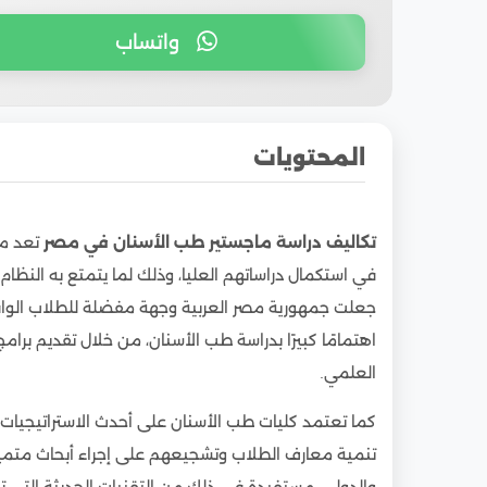
واتساب
المحتويات
1
فما هي بالتحديد تكاليف دراسة ماجستير طب ال
تكاليف دراسة ماجستير طب الأسنان في مصر
تعد من
2
ما هي الجامعات المصرية التي تضم كلية طب ال
في استكمال دراساتهم العليا، وذلك لما يتمتع به النظا
3
أما عن برامج الدراسات العليا المتاحة في كلية 
جعلت جمهورية مصر العربية وجهة مفضلة للطلاب الوافد
4
وعن شروط التحاق الطلاب الدوليين بكلية طب ال
اهتمامًا كبيرًا بدراسة طب الأسنان، من خلال تقديم ب
كالتالي:
العلمي.
5
التكاليف الإضافية والرسوم الحكومية لماجستير
كما تعتمد كليات طب الأسنان على أحدث الاستراتيجيات 
6
مقارنة تكاليف دراسة ماجستير طب الأسنان في م
تنمية معارف الطلاب وتشجيعهم على إجراء أبحاث متميز
7
تكاليف المعيشة والسكن للطلاب الوافدين أثناء 