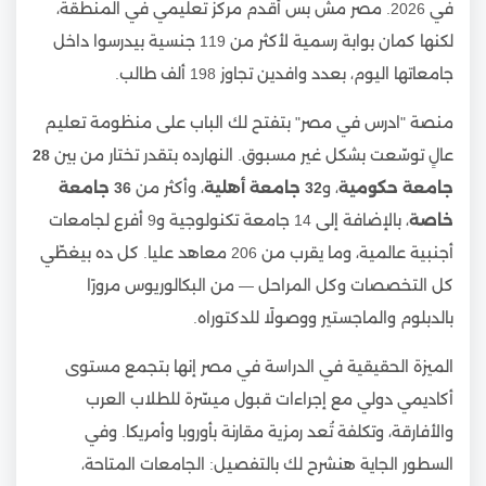
في 2026. مصر مش بس أقدم مركز تعليمي في المنطقة،
لكنها كمان بوابة رسمية لأكثر من 119 جنسية بيدرسوا داخل
جامعاتها اليوم، بعدد وافدين تجاوز 198 ألف طالب.
منصة "ادرس في مصر" بتفتح لك الباب على منظومة تعليم
عالٍ توسّعت بشكل غير مسبوق. النهارده بتقدر تختار من بين
28
جامعة حكومية
، و
32 جامعة أهلية
، وأكثر من
36 جامعة
خاصة
، بالإضافة إلى 14 جامعة تكنولوجية و9 أفرع لجامعات
أجنبية عالمية، وما يقرب من 206 معاهد عليا. كل ده بيغطّي
كل التخصصات وكل المراحل — من البكالوريوس مرورًا
بالدبلوم والماجستير ووصولًا للدكتوراه.
الميزة الحقيقية في الدراسة في مصر إنها بتجمع مستوى
أكاديمي دولي مع إجراءات قبول ميسّرة للطلاب العرب
والأفارقة، وتكلفة تُعد رمزية مقارنة بأوروبا وأمريكا. وفي
السطور الجاية هنشرح لك بالتفصيل: الجامعات المتاحة،