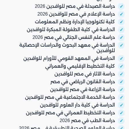
مايو
دراسة الصيدلة في مصر للوافدين 2026
جامعة
جامعة
محافظة
دراسة الإعلام في مصر للوافدين 2026
سوهاج
2006
المنوفية
019
سوهاج
المنوفية
الجامعة
الأهلية
كلية تكنولوجيا الإدارة ونظم المعلومات
المصرية
القاهرة
006
الدراسة في كلية الطفولة المبكرة للوافدين
الروسية
الزقازيق،
دراسة علم النفس الجنائي في مصر 2026
جامعة
جامعة
القاهرة
محافظة
1974
019
الزقازيق
الدراسة في معهد البحوث والدراسات الإحصائية
الحياة
الجديدة
الشرقية
جامعة
للوافدين
القاهرة
019
هيرتفوردشاير
الدراسة في المعهد القومي للأورام للوافدين
جامعة
جامعة كفر
محافظة
كلية التخطيط الإقليمي والعمراني
2006
الجيزة
الجيزة
016
الشيخ
كفر الشيخ
دراسة الآثار في مصر للوافدين
الجامعة
الجديدة
القاهرة
002
الألمانية
دراسة القانون الرياضي في مصر
جامعة
دراسة الزراعة في مصر للوافدين
محافظة
الجامعة
جنوب
1994
دراسة الخدمة الاجتماعية في مصر للوافدين
كلية بدر
مدينة
قنا
المصرية
021
الوادي
الدراسة في كلية دار العلوم للوافدين
محافظة
بأسيوط
ناصر
للتعلم
008
الجيزة
دراسة التخطيط العمراني في مصر للوافدين
الإلكتروني
دراسة الطب في مصر 2026
أكاديمية
الأهلية
جامعة الدلتا
ساحل
السادات
دراسة العلوم الصحية التطبيقية في مصر 2026