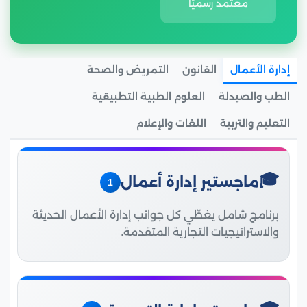
معتمد رسميًا
البريطانية
005
(MUST)
الشروق
في مصر
جامعة
مدينة
020
إدارة الأعمال
القانون
التمريض والصحة
الجلالة
الجلالة
الطب والصيدلة
العلوم الطبية التطبيقية
التعليم والتربية
اللغات والإعلام
ماجستير إدارة أعمال
1
برنامج شامل يغطّي كل جوانب إدارة الأعمال الحديثة
والاستراتيجيات التجارية المتقدمة.