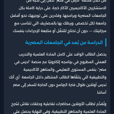
من خلال منصة "ادرس في مصر" تصل إلى نخبة من
الاستشاريين الأكاديميين الأكثر خبرة، على دراية كاملة بكل
الجامعات المصرية وبرامجها، وقادرين على توجيهك نحو أفضل
جامعة لكل تخصص، وربطك بها بالمصاريف التي تتناسب مع
ميزانيتك — دون أن تحتاج للتنقّل أو متابعة الإجراءات بنفسك.
الدراسة عن بُعد في الجامعات المصرية
يحصل الطالب الوافد على كامل المادة العلمية والتدريب
العملي المطروح في برنامجه إلكترونيًا عبر منصة "ادرس في
مصر"، بنفس المستوى التعليمي والمناهج الأكاديمية
والتطبيقية التي يتلقّاها الطالب المنتظم داخل الجامعة. أي أنك
تدرس أونلاين طوال فترة البرنامج دون الحاجة للسفر إلى مصر
أساسًا.
وتُقدَّم لطالب الأونلاين محاضرات تفاعلية وحلقات نقاش لشرح
المادة العلمية والمناهج التطبيقية، وفي النهاية يحصل على