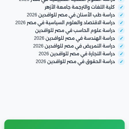
للعلوم
البحر
007
القاهرة
1981
للعلوم
كلية اللغات والترجمة جامعة الأزهر
والتكنولوجيا
المتوسط
جامعة
الإدارية
محافظة
دراسة طب الأسنان في مصر للوافدين 2026
الإسكندرية
021
الإسكندرية
دراسة الاقتصاد والعلوم السياسية في مصر 2026
الأهلية
جامعة
سوهاج
019
جامعة برج
دراسة علوم الحاسب في مصر للوافدين
ميريت
الجديدة
برج العرب
العرب
2021
دراسة الهندسة في مصر للوافدين 2026
الجديدة
جامعة
مدينة كفر
التكنولوجية
دراسة التمريض في مصر للوافدين 2026
018
السلام
الزيات
الأكاديمية
دراسة التجارة في مصر للوافدين 2026
العربية
مدينة
دراسة الحقوق في مصر للوافدين 2026
الإسكندرية
972
للعلوم
جامعة
جامعة
طنطا،
مدينة
1972
والتكنولوجيا
النيل
007
طنطا
محافظة
الشيخ زايد
الأهلية
الغربية
جامعة
جامعة
جامعة
أكتوبر
الإسكندرية
1938
مدينة
الإسكندرية
العلمين
العلمين
للعلوم
020
السادس
996
الدولية
الجديدة
الحديثة
من أكتوبر
الأهلية
والآداب
جامعة
محافظة
2012
(MSA)