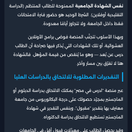
نفس الشهادة الجامعية
الممنوحة للطالب المنتظم (الدراسة
التقليدية أوفلاين). الشرط الوحيد هو حضور فترة الامتحانات
فقط داخل الجامعة، ولا تتجاوز أيامًا معدودة.
وبهذا الأسلوب تتجنّب المنصة فوضى برامج الأونلاين
العشوائية، أو تلك الشهادات التي يُذكر فيها صراحة أن الطالب
درس عن بُعد — وهو ما يُنقص من قيمة المؤهل. فالشهادة
هنا لا تفرّق بين مسار وآخر.
التقديرات المطلوبة للالتحاق بالدراسات العليا
عبر منصة "ادرس في مصر" يمكنك الالتحاق بدراسة الدبلوم أو
الماجستير بمجرّد حصولك على درجة البكالوريوس من جامعة
معترف بها بتقدير "مقبول"، وبنفس التقدير في شهادة
الماجستير تستطيع الالتحاق بدراسة الدكتوراه.
وقد يحصل الطالب على معدّلات قبول أقل في الجامعات