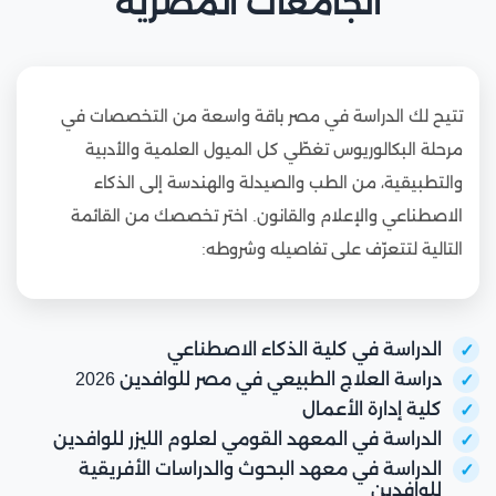
الجامعات المصرية
الإدارية
023
نوفا
الجديدة
جامعة بنها
مدينة
022
جامعة
مدينة
الأهلية
العبور
2012
العاصمة
السويس
السويس
فرع جامعة
قيد
الإدارية
تتيح لك الدراسة في مصر باقة واسعة من التخصصات في
لندن
الت
جامعة
الجديدة
مدينة
مرحلة البكالوريوس تغطّي كل الميول العلمية والأدبية
جامعة
حلوان،
الإسماعيلية
1975
الإسماعيلية
021
والتطبيقية، من الطب والصيدلة والهندسة إلى الذكاء
حلوان
القاهرة
الجديدة
الجديدة
الجامعة
الأهلية
الاصطناعي والإعلام والقانون. اختر تخصصك من القائمة
المصرية
القاهرة
016
التالية لتتعرّف على تفاصيله وشروطه:
جامعة
الصينية
القاهرة
1957
الأزهر
جامعة
محافظة
قيد
المنيا
المنيا
الت
الأهلية
فرع جامعة
جامعة
مدينة شبين
الدراسة في كلية الذكاء الاصطناعي
العاصمة
1976
وسط
024
المنوفية
الكوم
دراسة العلاج الطبيعي في مصر للوافدين 2026
الإدارية
لانكشاير
جامعة
مدينة
كلية إدارة الأعمال
الصالحية
الصالحية
020
الدراسة في المعهد القومي لعلوم الليزر للوافدين
جامعة
مدينة
2019
الجديدة
الجديدة
الأقصر
الأقصر
الدراسة في معهد البحوث والدراسات الأفريقية
مدينة 15
جامعة مايو
019
للوافدين