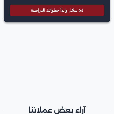
✉️ سجّل وابدأ خطواتك الدراسية
آراء بعض عملائنا