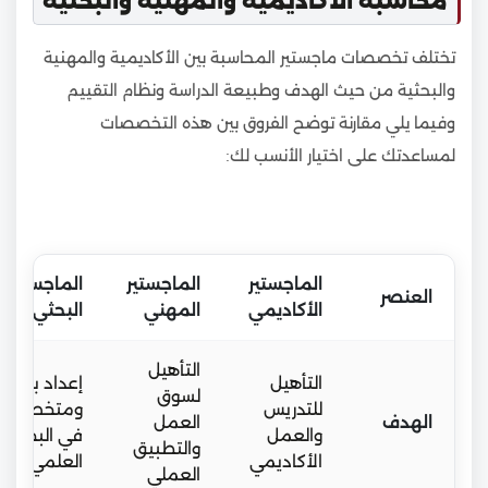
محاسبة الأكاديمية والمهنية والبحثية
تختلف تخصصات ماجستير المحاسبة بين الأكاديمية والمهنية
والبحثية من حيث الهدف وطبيعة الدراسة ونظام التقييم
وفيما يلي مقارنة توضح الفروق بين هذه التخصصات
لمساعدتك على اختيار الأنسب لك:
الماجستير
الماجستير
الماجستير
العنصر
الأكاديمي
المهني
البحثي
التأهيل
التأهيل
إعداد باحثي
لسوق
للتدريس
ومتخصصين
الهدف
العمل
والعمل
في البحث
والتطبيق
الأكاديمي
العلمي
العملي