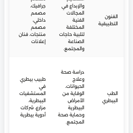
والإبداع في
جرافيك،
برا
المجالات
مصمم
تعل
الفنون
الفنية
داخلي،
عمل
التطبيقية
المختلفة
مصمم
عم
لتلبية حاجات
منتجات، فنان
ومخ
الصناعة
إعلانات
تص
والمجتمع.
من
دراسة صحة
حدي
وعلاج
طبيب بيطري
ميد
الحيوانات،
في
مس
الطب
الوقاية من
المستشفيات
ومز
البيطري
الأمراض
البيطرية،
بح
البيطرية
مزارع، شركات
صح
وحماية صحة
أدوية بيطرية
الح
المجتمع.
وس
الغ