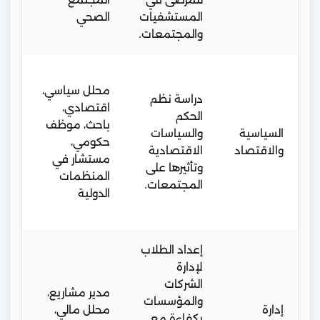
المستشفيات
الصحي
ميد
والمجتمعات.
مو
برا
محلل سياسي،
مت
دراسة نظم
اقتصادي،
بح
الحكم
باحث، موظف
تطب
السياسية
والسياسات
حكومي،
تدر
والاقتصاد
الاقتصادية
مستشار في
ميد
وتأثيرها على
المنظمات
مؤ
المجتمعات.
الدولية
سي
واق
إعداد الطلاب
من
لإدارة
تطب
الشركات
مدير مشاريع،
فر
والمؤسسات
إدارة
محلل مالي،
عم
بكفاءة مع