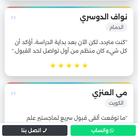
"
نواف الدوسري
الدمام
"كنت متردد، لكن الآن بعد بداية الدراسة، أؤكد أن
كل شيء كان منظم من أول تواصل لحد القبول."
★
★
★
★
★
"
مي العنزي
الكويت
"ما توقعت ألقى قبول سريع لماجستير علم
النفس، بس فعلاً التخصصات متاحة والدعم
واتساب
اتصل بنا
ممتاز."