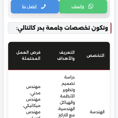
واتساب
اتصل بنا
وتكون تخصصات جامعة بدر كالتالي:
مم
التعريف
فرص العمل
التخصص
الد
والأهداف
المحتملة
جا
دراسة
برا
تصميم
مهندس
درا
وتطوير
مدني،
حدي
الأنظمة
مهندس
عم
والهياكل
ميكانيكي،
ميد
الهندسية،
الهندسة
مهندس
شرا
مع التركيز