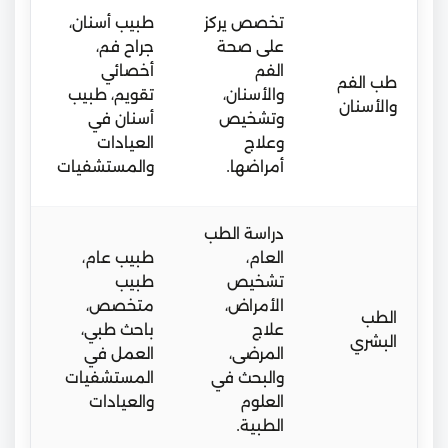
برا
تخصص يركز
طبيب أسنان،
تعل
على صحة
جراح فم،
مبت
الفم
أخصائي
طب الفم
است
والأسنان،
تقويم، طبيب
والأسنان
تقن
وتشخيص
أسنان في
حدي
وعلاج
العيادات
سر
أمراضها.
والمستشفيات
مك
دراسة الطب
من
العام،
طبيب عام،
متط
تشخيص
طبيب
تدر
الأمراض،
متخصص،
الطب
مكث
علاج
باحث طبي،
البشري
على
المرضى،
العمل في
الع
والبحث في
المستشفيات
وخ
العلوم
والعيادات
الم
الطبية.