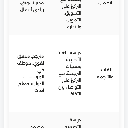
الأعمال
مدير تسويق،
شرا
التركيز على
ريادي أعمال
مؤ
التسويق،
اقت
التمويل،
وتج
والإدارة.
تدر
في 
دراسة اللغات
مترجم، مدقق
الت
الأجنبية
لغوي، موظف
فر
وتقنيات
اللغات
في
وتب
الترجمة، مع
والترجمة
المؤسسات
ثقا
التركيز على
الدولية، معلم
است
التواصل بين
لغات
تكن
الثقافات.
الت
الح
دراسة
التصميم
مصمم
بيئ