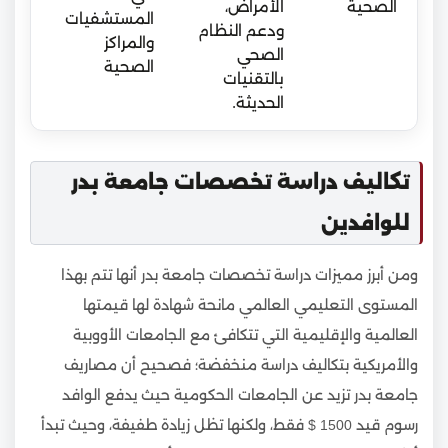
الصحية
الأمراض،
الت
المستشفيات
ودعم النظام
الح
والمراكز
الصحي
الر
الصحية
بالتقنيات
الص
الحديثة.
تكاليف دراسة تخصصات جامعة بدر
للوافدين
ومن أبرز مميزات دراسة تخصصات جامعة بدر أنها تتم بهذا
المستوى التعليمي العالمي مانحة شهادة لها قيمتها
العالمية والإقليمية التي تتكافئ مع الجامعات الأووبية
والأمريكية بتكاليف دراسة منخفضة؛ فصحيح أن مصاريف
جامعة بدر تزيد عن الجامعات الحكومية حيث يدفع الوافد
رسوم قيد 1500 $ فقط، ولكنها تظل زيادة طفيفة، وحيث تبدأ