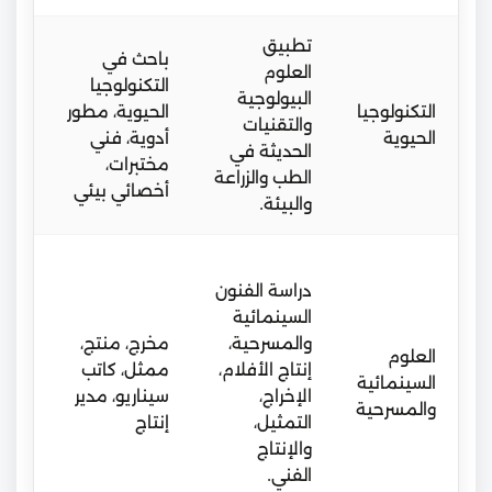
تطبيق
درا
باحث في
العلوم
تطب
التكنولوجيا
البيولوجية
مخت
التكنولوجيا
الحيوية، مطور
والتقنيات
متط
الحيوية
أدوية، فني
الحديثة في
تعا
مختبرات،
الطب والزراعة
مؤ
أخصائي بيئي
والبيئة.
بحث
بيئ
دراسة الفنون
تعل
السينمائية
عمل
والمسرحية،
مخرج، منتج،
اس
العلوم
إنتاج الأفلام،
ممثل، كاتب
مجه
السينمائية
الإخراج،
سيناريو، مدير
فر
والمسرحية
التمثيل،
إنتاج
وتد
والإنتاج
صن
الفني.
الس