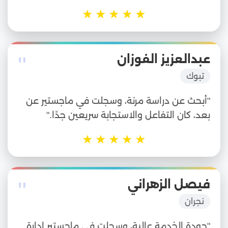
★
★
★
★
★
"
عبدالعزيز الفوزان
تبوك
"أبحث عن دراسة مرنة، وسجلت في ماجستير عن
بعد، كان التفاعل والاستجابة سريعين جدًا."
★
★
★
★
★
"
فيصل الزهراني
نجران
"جودة الخدمة عالية، وسجلت في ماجستير إدارة