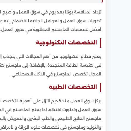
2.2
جامعة عين شمس
2.3
جامعة الإسكندرية
تزداد المنافسة يومًا بعد يوم في سوق العمل، وأصبح ال
تطورات سوق العمل والعوامل الجاذبة للانضمام إليه وال
2.4
جامعة المنصورة
أفضل تخصصات الماجستير المطلوبة في سوق العمل، وا
3
الجامعات الخاصة
3.1
جامعة 6 أكتوبر
التخصصات التكنولوجية
3.2
الجامعة الأمريكية AUC
يعتبر قطاع التكنولوجيا من أهم المجالات التي ينجذب إ
3.3
الجامعة البريطانية BUC
في هندسة الطاقة المتجددة، بالإضافة إلى ماجستير هند
3.4
جامعة المستقبل
المجال تخصص الماجستير في الذكاء الاصطناعي.
4
شروط الالتحاق بتخصصات الماجستير المطلوبة
التخصصات الطبية
5
مدة ونظام دراسة تخصصات الماجستير بالجامعا
يركز سوق العمل منذ قديم الأزل على أهمية التخصصات ال
5.1
مدة دراسة تخصصات الماجستير بالجامعات الم
سوق العمل وتطورت تقنياته، لذا يعتبر الماجستير في ال
5.2
نظام الدراسة
ماجستير العلاج الطبيعي والطب البشري والتمريض بال
6
المستندات المطلوبة لدراسة تخصصات الماجست
والتوليد وماجستير في تخصصات علوم الوراثة والأمراض 