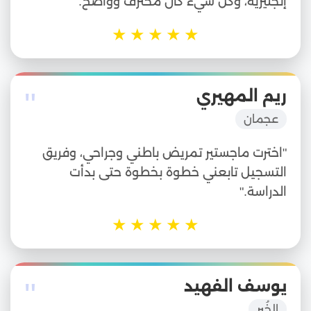
إنجليزية، وكل شيء كان محترف وواضح."
★
★
★
★
★
"
ريم المهيري
عجمان
"اخترت ماجستير تمريض باطني وجراحي، وفريق
التسجيل تابعني خطوة بخطوة حتى بدأت
الدراسة."
★
★
★
★
★
"
يوسف الفهيد
الخُبر