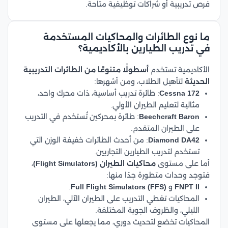
فرص تدريبية أو شراكات توظيفية متاحة.
ما نوع الطائرات والمحاكيات المستخدمة
في تدريب الطيارين بالأكاديمية؟
الأكاديمية تستخدم
أسطولًا متنوعًا من الطائرات التدريبية
الحديثة
لتأهيل الطلاب، ومن أشهرها:
Cessna 172
: طائرة تدريب أساسية، ذات محرك واحد،
مثالية لتعليم الطيران الأولي.
Beechcraft Baron
: طائرة بمحركين تُستخدم في التدريب
على الطيران المتقدم.
Diamond DA42
: من أحدث الطائرات خفيفة الوزن التي
تستخدم لتدريب الطيارين التجاريين.
أما على مستوى
محاكيات الطيران (Flight Simulators)
،
فتوجد وحدات متطورة جدًا منها:
FNPT II
و
Full Flight Simulators (FFS)
.
المحاكيات تغطي التدريب على الطيران الآلي، الطيران
الليلي، والظروف الجوية المختلفة.
المحاكيات تخضع لتحديث دوري، مما يجعلها على مستوى