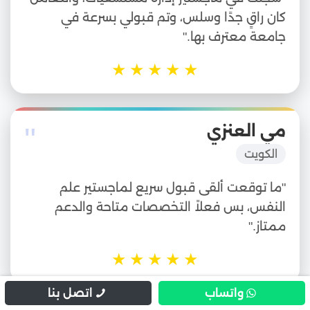
كان راقٍ جدًا وسلس، وتم قبولي بسرعة في
جامعة معترف بها."
★
★
★
★
★
"
مي العنزي
الكويت
"ما توقعت ألقى قبول سريع لماجستير علم
النفس، بس فعلاً التخصصات متاحة والدعم
ممتاز."
★
★
★
★
★
واتساب
اتصل بنا