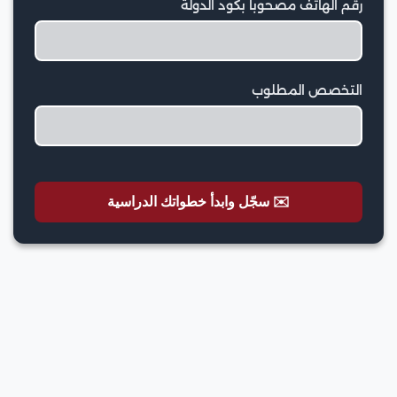
رقم الهاتف مصحوبا بكود الدولة
التخصص المطلوب
✉️ سجّل وابدأ خطواتك الدراسية