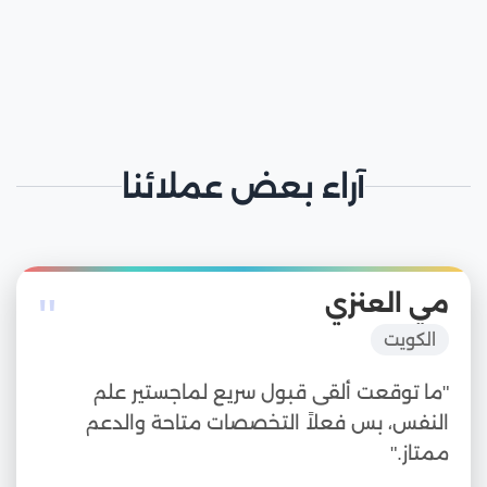
آراء بعض عملائنا
"
مي العنزي
الكويت
"ما توقعت ألقى قبول سريع لماجستير علم
النفس، بس فعلاً التخصصات متاحة والدعم
ممتاز."