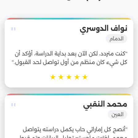
"
نواف الدوسري
الدمام
"كنت متردد، لكن الآن بعد بداية الدراسة، أؤكد أن
كل شيء كان منظم من أول تواصل لحد القبول."
★
★
★
★
★
"
محمد النقبي
العين
"أنصح كل إماراتي حاب يكمل دراسته يتواصل
معهم، اخترت ماجستير تحليل البيانات وتم قبولي