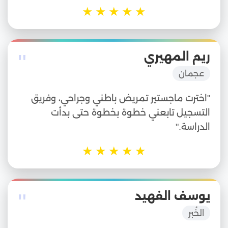
★
★
★
★
★
"
ريم المهيري
عجمان
"اخترت ماجستير تمريض باطني وجراحي، وفريق
التسجيل تابعني خطوة بخطوة حتى بدأت
الدراسة."
★
★
★
★
★
"
يوسف الفهيد
الخُبر