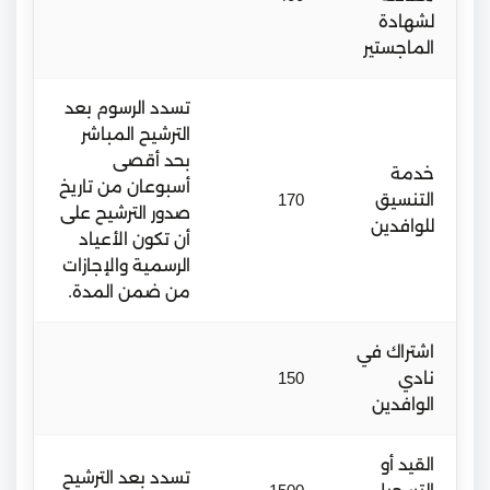
لشهادة
الماجستير
تسدد الرسوم بعد
الترشيح المباشر
بحد أقصى
خدمة
أسبوعان من تاريخ
التنسيق
170
صدور الترشيح على
للوافدين
أن تكون الأعياد
الرسمية والإجازات
من ضمن المدة.
اشتراك في
نادي
150
الوافدين
القيد أو
تسدد بعد الترشيح