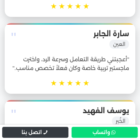
★
★
★
★
★
"
سارة الجابر
العين
"أعجبتني طريقة التعامل وسرعة الرد، واخترت
ماجستير تربية خاصة وكان فعلاً تخصص مناسب."
★
★
★
★
★
"
يوسف الفهيد
الخُبر
واتساب
اتصل بنا
"التسجيل في ماجستير طب أسنان كان سهل