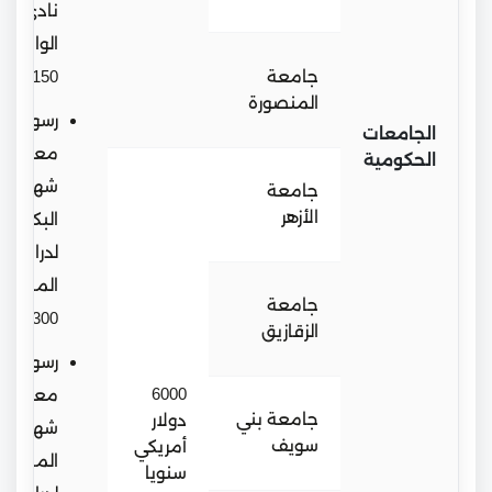
نادي
الوافدين
جامعة
150$
المنصورة
رسوم
الجامعات
معادلة
الحكومية
شهادة
جامعة
الأزهر
البكالور
لدراسة
الماجستي
جامعة
300$
الزقازيق
رسوم
6000
معادلة
جامعة بني
دولار
شهادة
سويف
أمريكي
الماجستي
سنويا