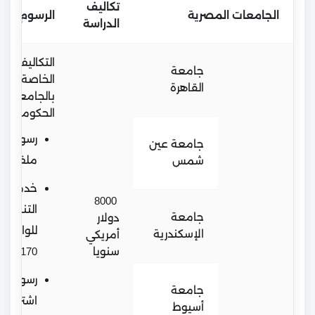
تكاليف
الجامعات المصرية
الرسوم الادا
الدراسة
التكاليف الإد
جامعة
الخاصة
القاهرة
بالجامعات
الحكومية:
رسوم فت
جامعة عين
ملف 170$
شمس
خدمة
8000
التنسيق
جامعة
دولار
للوافدين
الإسكندرية
أمريكي
سنويا
170$
رسوم
جامعة
اشتراك
أسيوط