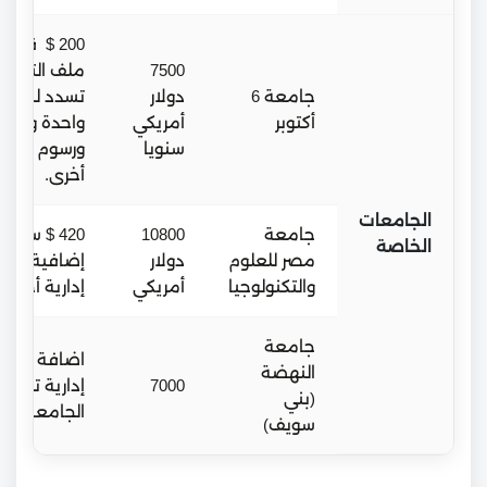
200 $ قيمة
7500
ملف التقديم
جامعة 6
دولار
تسدد لمرة
أكتوبر
أمريكي
واحدة ولا تس
سنويا
ورسوم إدارية
أخرى.
الجامعات
جامعة
10800
420 $ ساعا
الخاصة
مصر للعلوم
دولار
إضافية، ورس
والتكنولوجيا
أمريكي
إدارية أخرى.
جامعة
اضافة الى ر
النهضة
7000
إدارية تحدده
(بني
الجامعة.
سويف)