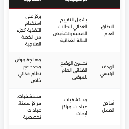
يركز على
يشمل التقييم
استخدام
النطاق
الغذائي للحالات
التغذية كجزء
العام
الصحية وتشخيص
من الخطة
الحالة الغذائية
العلاجية
معالجة مرض
تحسين الوضع
الهدف
محدد عبر
الغذائي العام
الرئيسي
نظام غذائي
للمرضى
خاص
مستشفيات،
مستشفيات،
أماكن
مراكز سمنة،
عيادات، مراكز
العمل
عيادات
أبحاث
تخصصية