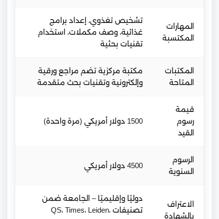
تشخيص تغذوي، إعداد برامج
المهارات
غذائية، وصف مكملات، استخدام
المكتسبة
تقنيات بحثية
المكتبات
مكتبة مركزية تضم مراجع ورقية
المتاحة
وإلكترونية وتقنيات بحث متقدمة
قيمة
رسوم
1500 دولار أمريكي (مرة واحدة)
القيد
الرسوم
4500 دولار أمريكي
السنوية
دوليًا وإقليميًا – الجامعة ضمن
الاعتراف
تصنيفات QS، Times، Leiden،
بالشهادة