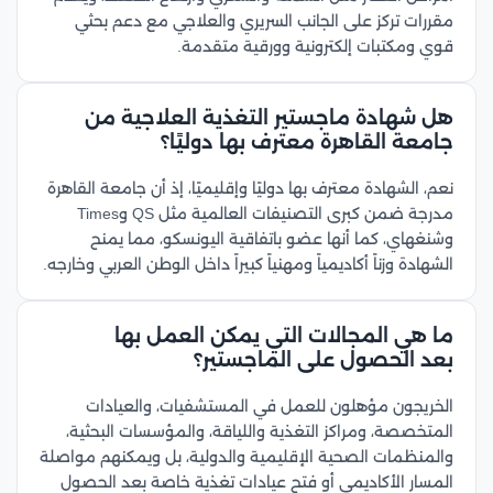
مقررات تركز على الجانب السريري والعلاجي مع دعم بحثي
قوي ومكتبات إلكترونية وورقية متقدمة.
هل شهادة ماجستير التغذية العلاجية من
جامعة القاهرة معترف بها دوليًا؟
نعم، الشهادة معترف بها دوليًا وإقليميًا، إذ أن جامعة القاهرة
مدرجة ضمن كبرى التصنيفات العالمية مثل QS وTimes
وشنغهاي، كما أنها عضو باتفاقية اليونسكو، مما يمنح
الشهادة وزناً أكاديمياً ومهنياً كبيراً داخل الوطن العربي وخارجه.
ما هي المجالات التي يمكن العمل بها
بعد الحصول على الماجستير؟
الخريجون مؤهلون للعمل في المستشفيات، والعيادات
المتخصصة، ومراكز التغذية واللياقة، والمؤسسات البحثية،
والمنظمات الصحية الإقليمية والدولية، بل ويمكنهم مواصلة
المسار الأكاديمي أو فتح عيادات تغذية خاصة بعد الحصول