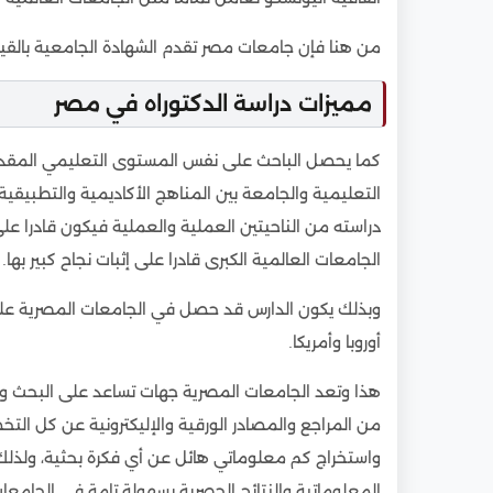
9
لماذا تختار مصر لدراسة الدكتوراه؟
9.1
الجودة الأكاديمية والتكلفة المعقولة والثراء ا
من هنا فإن جامعات مصر تقدم الشهادة الجامعية بالقيمة
9.2
التصنيفات الجامعية والسمعة الدولية
مميزات دراسة الدكتوراه في مصر
9.3
الجامعات الحكومية والخاصة والدولية لأبحاث ال
9.3.1
الجامعات الحكومية (مثل القاهرة، عين شمس،
كما يحصل الباحث على نفس المستوى التعليمي المقدم من
9.3.2
الجامعات الخاصة (مثل الجامعة الألمانية، ال
التعليمية والجامعة بين المناهج الأكاديمية والتطبيق
دراسته من الناحيتين العملية والعملية فيكون قادرا عل
9.3.3
الجامعات الدولية أو ذات الاتفاقيات الخاصة 
اليابانية للعلوم والتكنولوجيا):
الجامعات العالمية الكبرى قادرا على إثبات نجاح كبير بها.
10
تقديم وقبول دراسة الدكتوراه في مصر
وبذلك يكون الدارس قد حصل في الجامعات المصرية على
10.1
الأوراق المطلوبة للتقديم في الجامعات المصر
أوروبا وأمريكا.
10.1.1
المستندات المطلوبة لجميع المتقدمين:
هذا وتعد الجامعات المصرية جهات تساعد على البحث وا
10.1.2
المستندات المشروطة (حسب التخصص أو بلد
من المراجع والمصادر الورقية والإليكترونية عن كل الت
10.2
معادلة الشهادات في مصر للوافدين
واستخراج كم معلوماتي هائل عن أي فكرة بحثية، ولذلك 
11
تقدم الجامعات المصرية مجموعة واسعة ومتنو
المعلوماتية والنتائج الحصرية بسهولة تامة في الجامعا