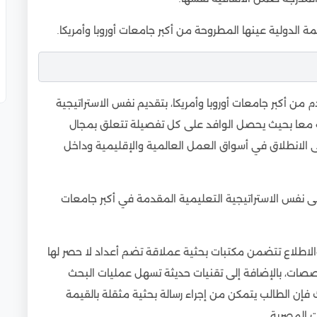
لثقافي
 الدولية عينها المطروحة من أكبر جامعات أوروبا وأمريكا.
دكتوراه
 الإسكندرية):
 أكبر جامعات أوروبا وأمريكا، بتقديم نفس الاستراتيجية
جامعة البريطانية، جامعة المستقبل):
ية معا بحيث يحصل الوافد على كل تفصيلة تتعلق بمجال
ى الانطلاق في أسواق العمل العالمية والإقليمية وداخل
(مثل الجامعة الأمريكية بالقاهرة، الجامعة المصرية
 نفس الاستراتيجية التعليمية المقدمة في أكبر جامعات
ية للطلاب الوافدين
لاطلاع تتضمن مكتبات بحثية عملاقة تضم أعداد لا حصر لها
 الطالب):
خصصات، بالإضافة إلى تقنيات حديثة تسهل عمليات البحث
فإن الطالب يتمكن من إجراء رسالة بحثية مثقلة بالقيمة
عة من برامج الدكتوراه
ت المصرية.