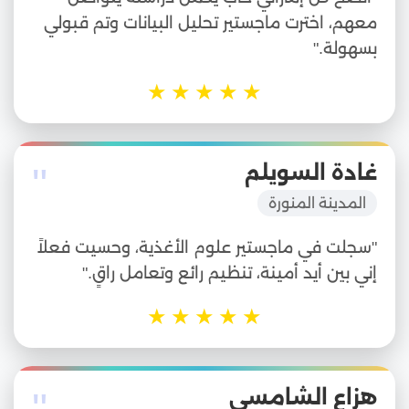
معهم، اخترت ماجستير تحليل البيانات وتم قبولي
بسهولة."
★
★
★
★
★
"
غادة السويلم
المدينة المنورة
"سجلت في ماجستير علوم الأغذية، وحسيت فعلاً
إني بين أيد أمينة، تنظيم رائع وتعامل راقٍ."
★
★
★
★
★
هزاع الشامسي