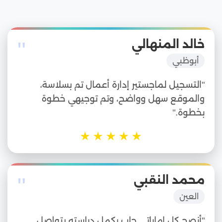
"
خالد المنهالي
أبوظبي
"التسجيل لماجستير إدارة أعمال تم بسلاسة،
والموقع سهل وواضح، وتم توجيهي خطوة
بخطوة."
★
★
★
★
★
"
محمد النقبي
العين
"أنصح كل إماراتي حاب يكمل دراسته يتواصل