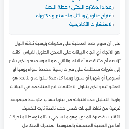
إعداد المقترح البحثي / خطة البحث
اقتراح عناوين رسائل ماجستير و دكتوراه
الاستشارات الأكاديمية
على أن تقوم هذه العملية على مكونات رئيسية ثلاثة؛ الأول
هو الاتجاه أي اتجاه البيانات على المدى الطويل لقياس أكانت
تزايدية أم متناقصة أو ثابتة، والثاني هو الموسمية؛ والذي يشير
إلى تغيرات منتظمة على فترات زمنية محددة سواء يوميا أو
أسبوعيا أو شهريا أو سنويا وربما كل عدة سنوات، والثالث؛ هو
العشوائية والذي يتناول الاختلافات غير المنتظمة في البيانات.
ولهذا التحليل عدة تقنيات؛ من بينها حساب متوسط مجموعة
فرعية من نقاط البيانات ضمن حجم نافذة ثابت لتخفيف
التقلبات قصيرة المدى، وهو ما يسمي ب”المتوسط المتحرك”،
أما عن التقنية المتعلقة بالمتوسط المتحرك المتكامل