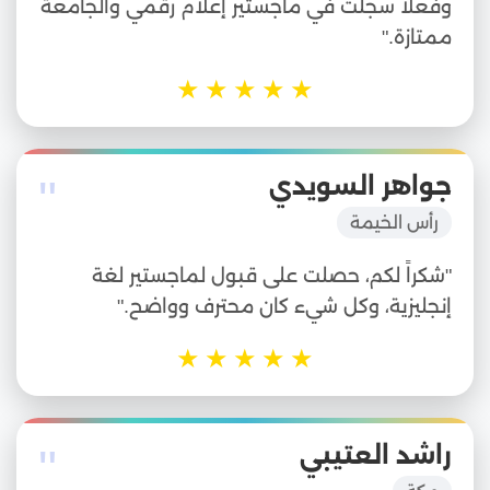
وفعلاً سجلت في ماجستير إعلام رقمي والجامعة
ممتازة."
★
★
★
★
★
"
جواهر السويدي
رأس الخيمة
"شكراً لكم، حصلت على قبول لماجستير لغة
إنجليزية، وكل شيء كان محترف وواضح."
★
★
★
★
★
"
راشد العتيبي