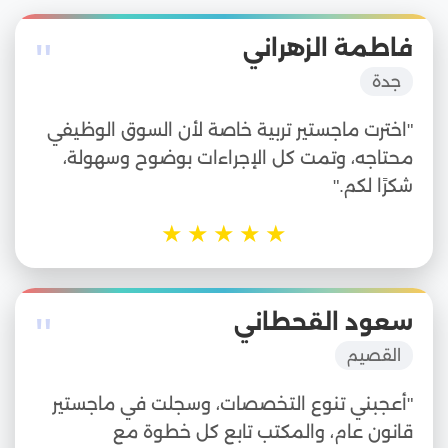
"
فاطمة الزهراني
جدة
"اخترت ماجستير تربية خاصة لأن السوق الوظيفي
محتاجه، وتمت كل الإجراءات بوضوح وسهولة،
شكرًا لكم."
★
★
★
★
★
"
سعود القحطاني
القصيم
"أعجبني تنوع التخصصات، وسجلت في ماجستير
قانون عام، والمكتب تابع كل خطوة مع