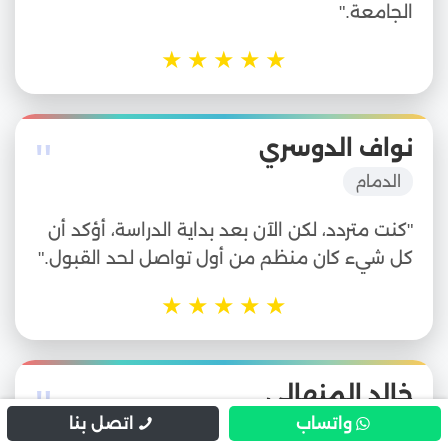
الجامعة."
★
★
★
★
★
"
نواف الدوسري
الدمام
"كنت متردد، لكن الآن بعد بداية الدراسة، أؤكد أن
كل شيء كان منظم من أول تواصل لحد القبول."
★
★
★
★
★
"
خالد المنهالي
واتساب
اتصل بنا
أبوظبي